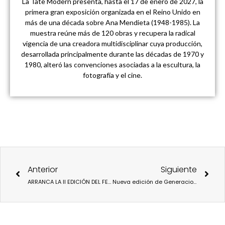
La Tate Modern presenta, hasta el 17 de enero de 2027, la
primera gran exposición organizada en el Reino Unido en
más de una década sobre Ana Mendieta (1948-1985). La
muestra reúne más de 120 obras y recupera la radical
vigencia de una creadora multidisciplinar cuya producción,
desarrollada principalmente durante las décadas de 1970 y
1980, alteró las convenciones asociadas a la escultura, la
fotografía y el cine.
Ant
Sigu
Anterior
Siguiente
ARRANCA LA II EDICIÓN DEL FESTIVAL ‘ARBOLA’
Nueva edición de Generaciones en La Casa Encendida.