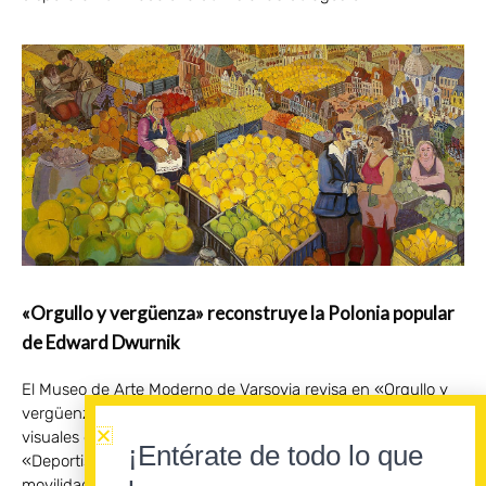
«Orgullo y vergüenza» reconstruye la Polonia popular
de Edward Dwurnik
El Museo de Arte Moderno de Varsovia revisa en «Orgullo y
vergüenza» la producción de uno de los grandes cronistas
visuales de Europa Central. A través de los ciclos
¡Entérate de todo lo que
«Deportistas» y «Trabajadores», la exposición examina la
movilidad social, la dignidad de los orígenes y los conflictos