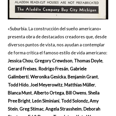
«Suburbia. La construcción del sueño americano»
presenta obra de destacados creadores que, desde
diversos puntos de vista, nos ayudan a contemplar
de forma crítica el famoso estilo de vida americano:
Jessica Chou
,
Gregory Crewdson
,
Thomas Doyle
,
Gerard Freixes
,
Rodrigo Fresán
,
Gabriele
Galimberti
,
Weronika Gesicka
,
Benjamin Grant
,
Todd Hido
,
Joel Meyerowitz
,
Matthias Müller
,
Blanca Munt
,
Alberto Ortega
,
Bill Owens
,
Sheila
Pree Bright
,
León Siminiani
,
Todd Solondz, Amy
Stein
,
Greg Stimac
,
Angela Strassheim
,
Deborah