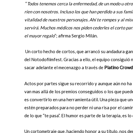
“
Todos tenemos cerca la enfermedad, de un modo u otro,
ríen con nosotros. Incluso los que han perdido a sus fam
vitalidad de nuestros personajes. Ahí te rompes y al mis
servirá. Muchos médicos nos piden cederles el corto par
el mayor regalo
”; afirma Sergio Milán.
Un corto hecho de cortos, que arrancó su andadura gana
del Notodofilmfest. Gracias a ello, el equipo consiguió 
sacar adelante el mecenazgo a través de
Platino Crowd
Actos por partes sigue su recorrido y aunque aún no ha l
van mas allá de los premios conseguidos o los que pued
es convertirlo en una herramienta útil. Una pieza que un
estén preparados para no perder ni una risa por el camin
de lo que “te pasa”. El humor es parte de la terapia, es l
Un cortometraje que, haciendo honor a su título, nos d