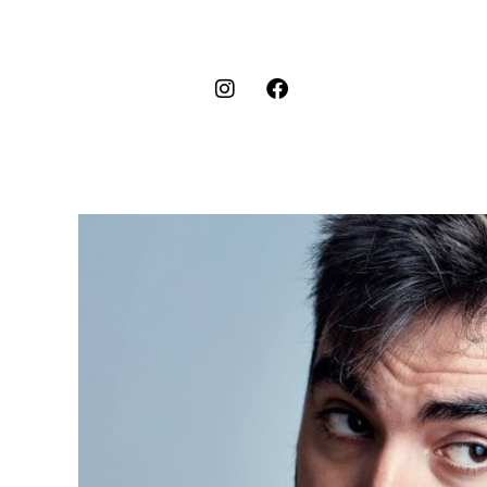
al
contenido
I
F
n
a
s
c
t
e
a
b
g
o
r
o
a
k
m