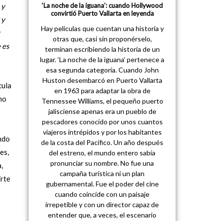
‘La noche de la iguana’: cuando Hollywood
 y
convirtió Puerto Vallarta en leyenda
 y
Hay películas que cuentan una historia y
otras que, casi sin proponérselo,
 es
terminan escribiendo la historia de un
lugar. ‘La noche de la iguana’ pertenece a
esa segunda categoría. Cuando John
Huston desembarcó en Puerto Vallarta
cula
en 1963 para adaptar la obra de
no
Tennessee Williams, el pequeño puerto
jalisciense apenas era un pueblo de
pescadores conocido por unos cuantos
viajeros intrépidos y por los habitantes
ando
de la costa del Pacífico. Un año después
es,
del estreno, el mundo entero sabía
pronunciar su nombre. No fue una
,
campaña turística ni un plan
írte
gubernamental. Fue el poder del cine
cuando coincide con un paisaje
irrepetible y con un director capaz de
entender que, a veces, el escenario