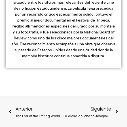
situado entre los títulos más relevantes del reciente cine
de no ficción estadounidense. La película llega precedida
por un recorrido crítico especialmente sólido: obtuvo el
premio al mejor documental en el Festival de Tribeca,
recibió allí menciones especiales del jurado por su montaje
y su fotografía, y fue seleccionada por la National Board of
Review como uno de los cinco mejores documentales del
año. Ese reconocimiento acompaña a una obra que observa
el pasado de Estados Unidos desde una ciudad donde la
memoria histórica continúa sometida a disputa.
Ant
Sigu
Anterior
Siguiente
The End of the F***ing World, la peculiar serie que ha conquistado a miles de personas.
La diosa del ébano Josephine Baker, entrará en El Panteón que honra a personajes imprescindibles de la historia de Francia.