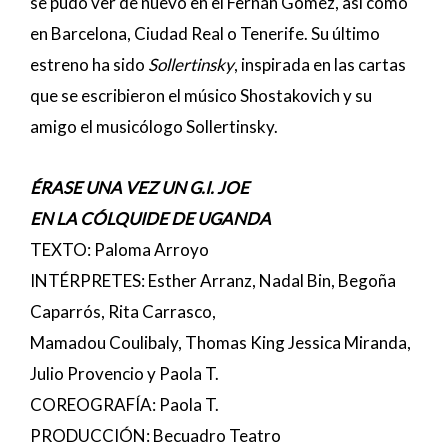
se pudo ver de nuevo en el Fernán Gómez, así como
en Barcelona, Ciudad Real o Tenerife. Su último
estreno ha sido
Sollertinsky
, inspirada en las cartas
que se escribieron el músico Shostakovich y su
amigo el musicólogo Sollertinsky.
ÉRASE UNA VEZ UN G.I. JOE
EN LA CÓLQUIDE DE UGANDA
TEXTO: Paloma Arroyo
INTÉRPRETES: Esther Arranz, Nadal Bin, Begoña
Caparrós, Rita Carrasco,
Mamadou Coulibaly, Thomas King Jessica Miranda,
Julio Provencio y Paola T.
COREOGRAFÍA: Paola T.
PRODUCCIÓN: Becuadro Teatro