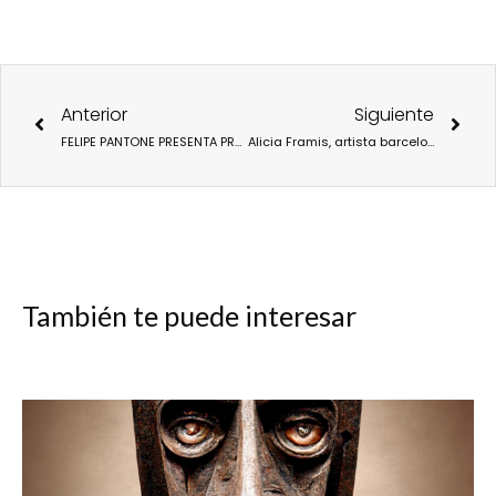
Ant
Sigu
Anterior
Siguiente
FELIPE PANTONE PRESENTA PROSPECTIVA EN EL CCCC DE VALENCIA.
Alicia Framis, artista barcelonesa multidisciplinar, protagonizará la primera boda entre una mujer y una IA
También te puede interesar