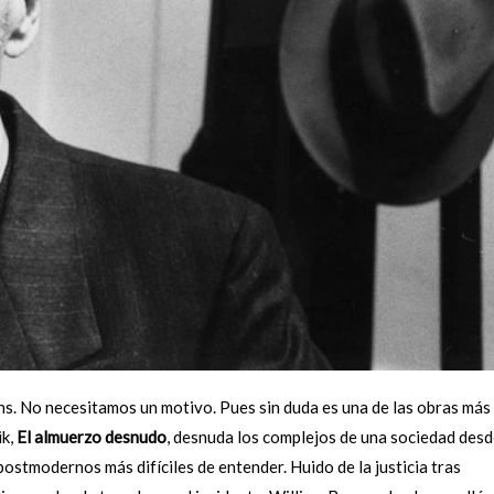
hs. No necesitamos un motivo. Pues sin duda es una de las obras más
ik,
El almuerzo desnudo
, desnuda los complejos de una sociedad desd
ostmodernos más difíciles de entender. Huido de la justicia tras