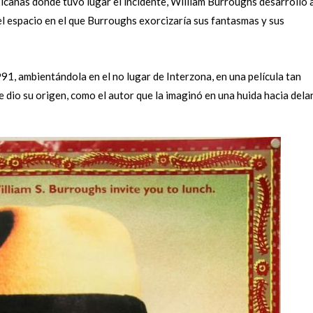
icanas donde tuvo lugar el incidente, William Burroughs desarrolló 
el espacio en el que Burroughs exorcizaría sus fantasmas y sus
91, ambientándola en el no lugar de Interzona, en una película tan
 dio su origen, como el autor que la imaginó en una huida hacia dela