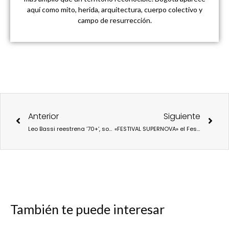
aquí como mito, herida, arquitectura, cuerpo colectivo y
campo de resurrección.
Ant
Sigu
Anterior
Siguiente
Leo Bassi reestrena ’70+’, sobre la alegría de pasar de setenta años
«FESTIVAL SUPERNOVA» el Festival de danza y performance.
También te puede interesar