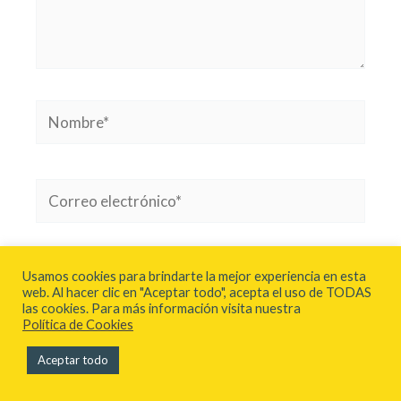
Nombre*
Correo
electrónico*
Web
Usamos cookies para brindarte la mejor experiencia en esta
web. Al hacer clic en "Aceptar todo", acepta el uso de TODAS
las cookies. Para más información visita nuestra
Política de Cookies
Guarda mi nombre, correo electrónico y web
Aceptar todo
en este navegador para la próxima vez que