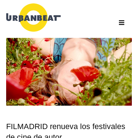
Ir
al
contenido
FILMADRID renueva los festivales
de cine de autor.