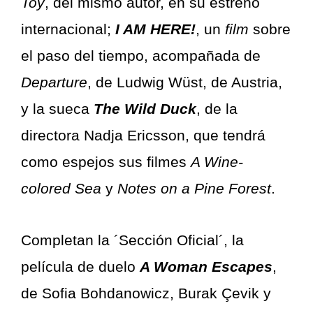
Toy
, del mismo autor, en su estreno
internacional;
I AM HERE!
, un
film
sobre
el paso del tiempo, acompañada de
Departure
, de Ludwig Wüst, de Austria,
y la sueca
The Wild Duck
, de la
directora Nadja Ericsson, que tendrá
como espejos sus filmes
A Wine-
colored Sea
y
Notes on a Pine Forest
.
Completan la ´Sección Oficial´, la
película de duelo
A Woman Escapes
,
de Sofia Bohdanowicz, Burak Çevik y