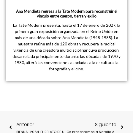
Ana Mendieta regresa a la Tate Modern para reconstruir el
vínculo entre cuerpo, tierra y exilio
La Tate Modern presenta, hasta el 17 de enero de 2027, la
primera gran exposición organizada en el Reino Unido en
más de una década sobre Ana Mendieta (1948-1985). La
muestra reúne más de 120 obras y recupera la radical
vigencia de una creadora multidisciplinar cuya producción,
desarrollada principalmente durante las décadas de 1970 y
1980, alteró las convenciones asociadas a la escultura, la
fotografía y el cine.
Ant
Sigu
Anterior
Siguiente
BIENNAL 2064, EL RELATO DE UN NUEVO MUNDO RECOGIDO EN UNA EXPOSICIÓN EN EL CCCC DE VALÈNCIA.
Os presentamos a Natalia Álvarez Simó, Directora de Conde Duque.