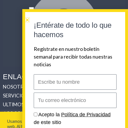
¡Entérate de todo lo que
hacemos
Regístrate en nuestro boletín
semanal para recibir todas nuestras
noticias
ENLACES CORPORATIVOS
Escribe
tu
NOSOTROS
PLAN DE COMUNICACIONES 360
nombre
SERVICIOS
REVISTA URBAN BEAT
Correo
electrónico
ULTIMOS TRABAJOS
CLIENTES
LOS ORIGENES DE URBAN BEAT
CONTACTO
Acepto la
Política de Privacidad
Usamos cookies para brindarte la mejor experiencia en esta
de este sitio
web. Al hacer clic en "Aceptar todo", acepta el uso de TODAS
2026 Urban Beat Contenidos