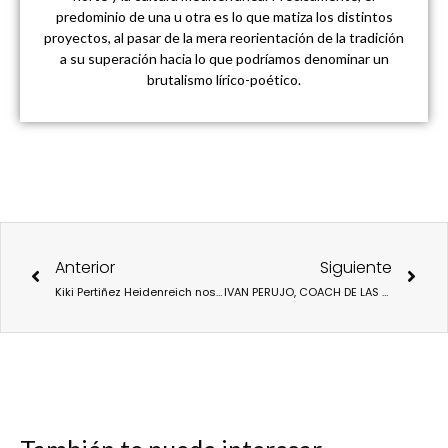
predominio de una u otra es lo que matiza los distintos
proyectos, al pasar de la mera reorientación de la tradición
a su superación hacia lo que podríamos denominar un
brutalismo lírico-poético.
Ant
Sigu
Anterior
Siguiente
Kiki Pertiñez Heidenreich nos habla de BOOM! Art Community, un puente cultural en España
IVAN PERUJO, COACH DE LAS CELEBRITIES INAUGURA SU CENTRO DEPORTIVO EN MÓSTOLES.