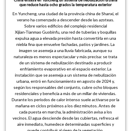
China ensaya en Yuncheng un sistema de nebulización urbana
que reduce hasta ocho grados la temperatura exterior
En Yuncheng, una ciudad de la provincia china de Shanxi, el
verano ha comenzado a descender desde las azoteas.
Sobre varios edificios del complejo residencial
Xijian·Tianmao Guobinfu, una red de tuberías y boquillas
expulsa agua a elevada presión hasta convertirla en una
niebla fina que envuelve fachadas, patios y jardines. La
imagen se asemeja a una lluvia fabricada, aunque su
naturaleza es menos espectacular y más precisa: se trata
de un sistema de nebulización destinado a producir
enfriamiento evaporativo en el espacio exterior. La
instalación que se asemeja a un sistema de nebulización
urbana, entró en funcionamiento en agosto de 2024 y,
según los responsables del conjunto, cubre ocho bloques
residenciales y beneficia a más de un millar de viviendas.
Durante los periodos de calor intenso suele activarse por la
mañana en ciclos próximos a los diez minutos. Antes de
cada puesta en marcha, la administración avisa a los
vecinos. El agua desciende desde las cubiertas, refresca el
aire inmediato, humedece determinadas superficies y
puede contribuir al riego de la vegetación.