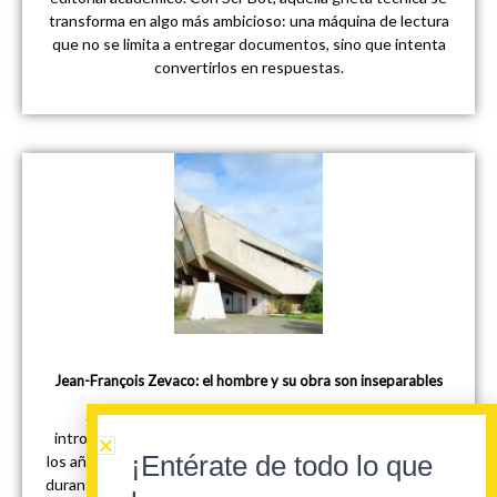
transforma en algo más ambicioso: una máquina de lectura
que no se limita a entregar documentos, sino que intenta
convertirlos en respuestas.
Jean-François Zevaco: el hombre y su obra son inseparables
Jean-François Zevaco puede ser considerado el
introductor de la arquitectura moderna en Marruecos en
¡Entérate de todo lo que
los años cincuenta. Entre los arquitectos que intervinieron
durante todo este periodo, Jean-François Zevaco es el más