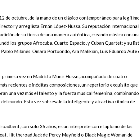
 12 de octubre, de la mano de un clásico contemporáneo para legítim
 director y arreglista Ernán López-Nussa. Su reputación internacional
tradición de su tierra de una manera auténtica, creando música con un
undó los grupos Afrocuba, Cuarto Espacio, y Cuban Quartet; y su lis
n Pablo Milanés, Omara Portuondo, Ara Malikian, Luis Eduardo Aute 
or primera vez en Madrid a Munir Hossn, acompañado de cuatro
 más recientes e inéditas composiciones, un repertorio exquisito que
ran una vez más el talento y la fuerza musical femenina, combinando
del mundo. Esta vez sobresale la inteligente y atractiva rítmica de
roadbent, con solo 36 años, es un intérprete con el aplomo de las
 Feat, Hit theroad Jack de Percy Mayfield o Black Magic Woman de