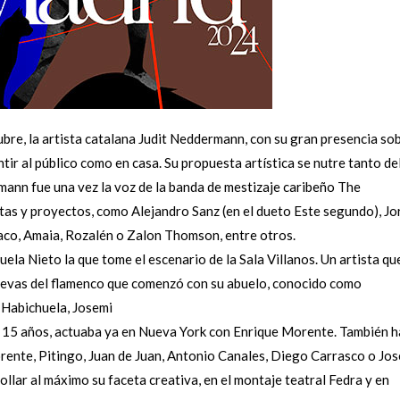
re, la artista catalana Judit Neddermann, con su gran presencia so
ntir al público como en casa. Su propuesta artística se nutre tanto de
nn fue una vez la voz de la banda de mestizaje caribeño The
as y proyectos, como Alejandro Sanz (en el dueto Este segundo), Jo
co, Amaia, Rozalén o Zalon Thomson, entre otros.
uela Nieto la que tome el escenario de la Sala Villanos. Un artista qu
ngevas del flamenco que comenzó con su abuelo, conocido como
e Habichuela, Josemi
o 15 años, actuaba ya en Nueva York con Enrique Morente. También h
ente, Pitingo, Juan de Juan, Antonio Canales, Diego Carrasco o Jos
lar al máximo su faceta creativa, en el montaje teatral Fedra y en