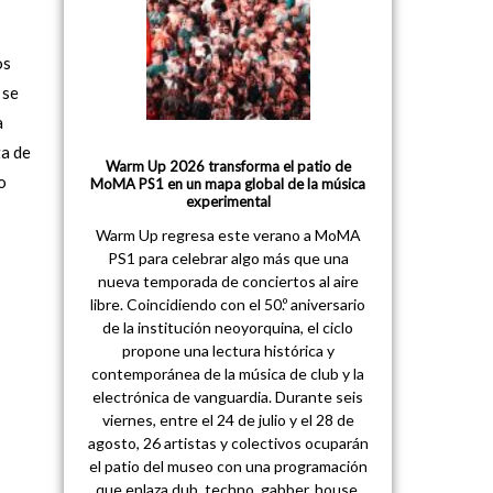
os
 se
a
ta de
Warm Up 2026 transforma el patio de
o
MoMA PS1 en un mapa global de la música
experimental
Warm Up regresa este verano a MoMA
PS1 para celebrar algo más que una
nueva temporada de conciertos al aire
libre. Coincidiendo con el 50.º aniversario
de la institución neoyorquina, el ciclo
propone una lectura histórica y
contemporánea de la música de club y la
electrónica de vanguardia. Durante seis
viernes, entre el 24 de julio y el 28 de
agosto, 26 artistas y colectivos ocuparán
el patio del museo con una programación
que enlaza dub, techno, gabber, house,