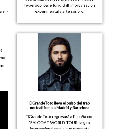
hyperpop, baile funk, drill, improvisación
experimental y arte sonoro.
na de
la
mmy
lem
ElGrandeToto lleva el pulso del trap
norteafricano a Madrid y Barcelona
ElGrandeToto regresará a España con
‘SALGOAT WORLD TOUR’, la gira
internacional con la que presenta