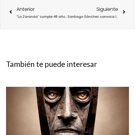
Ant
Sigu
Anterior
Siguiente
“La Zaranda” cumple 48 años llevando el teatro a los márgenes de la existencia
Santiago Sánchez convoca la memoria del mundo en “¿De dónde venimos?”
También te puede interesar