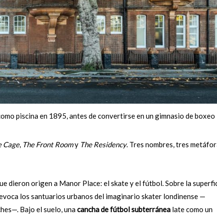
 como piscina en 1895, antes de convertirse en un gimnasio de boxeo
e Cage
,
The Front Room
y
The Residency
. Tres nombres, tres metáfo
e dieron origen a Manor Place: el skate y el fútbol. Sobre la superfic
evoca los santuarios urbanos del imaginario skater londinense —
hes—. Bajo el suelo, una
cancha de fútbol subterránea
late como un