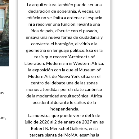
La arquitectura también puede ser una
declaración de soberanía. A veces, un
edificio no se limita a ordenar el espacio
ni a resolver una función: levanta una
idea de país, discute con el pasado,
ensaya una nueva forma de ciudadanía y
convierte el hormigón, el vidrio o la
geometría en lenguaje político. Esa es la
tesis que recorre ‘Architects of
Liberation: Modernism in Western Africa’,
la exposición con la que el Museum of
Modern Art de Nueva York sitúa en el
centro del debate una de las zonas
menos atendidas por el relato canónico
ras
de la modernidad arquitectónica: África
occidental durante los años de la
independencia.
La muestra, que puede verse del 5 de
ie,
julio de 2026 al 2 de enero de 2027 en las
Robert B. Menschel Galleries, en la
tercera planta del MoMA, examina la