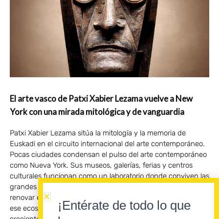
El arte vasco de Patxi Xabier Lezama vuelve a New
York con una mirada mitológica y de vanguardia
Patxi Xabier Lezama sitúa la mitología y la memoria de
Euskadi en el circuito internacional del arte contemporáneo.
Pocas ciudades condensan el pulso del arte contemporáneo
como Nueva York. Sus museos, galerías, ferias y centros
culturales funcionan como un laboratorio donde conviven las
grandes figuras consagradas con los artistas llamados a
renovar el panorama internacional. Conseguir visibilidad en
¡Entérate de todo lo que
ese ecosistema no resulta sencillo. Por ello, la presencia