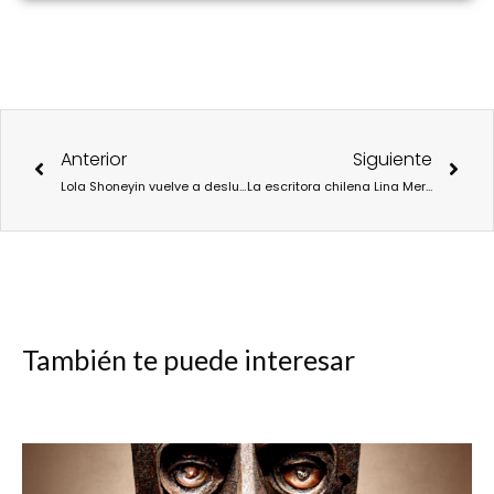
Ant
Sigu
Anterior
Siguiente
Lola Shoneyin vuelve a deslumbrar con la novela “Las vidas secretas de las esposas de Baba Segi”.
La escritora chilena Lina Meruane presenta el libro Palestina en pedazos.
También te puede interesar