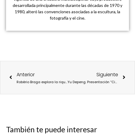
desarrollada principalmente durante las décadas de 1970 y
1980, alteró las convenciones asociadas a la escultura, la
fotografía y el cine.
Ant
Sigu
Anterior
Siguiente
Robério Braga explora la riqueza Cultural de África Oriental a través de la exposición “Luz Negra”
Yu Depeng. Presentación “Cielo redondo y tierra cuadrada (天圆地方)”
También te puede interesar