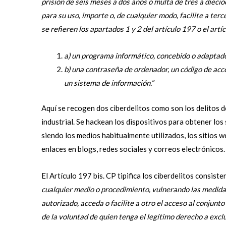
prisión de seis meses a dos años o multa de tres a dieci
para su uso, importe o, de cualquier modo, facilite a terce
se refieren los apartados 1 y 2 del artículo 197 o el artí
a) un programa informático, concebido o adaptado
b) una contraseña de ordenador, un código de acce
un sistema de información.”
Aquí se recogen dos ciberdelitos como son los delitos d
industrial. Se hackean los dispositivos para obtener lo
siendo los medios habitualmente utilizados, los sitios 
enlaces en blogs, redes sociales y correos electrónicos.
El Artículo 197 bis. CP tipifica los ciberdelitos consiste
cualquier medio o procedimiento, vulnerando las medida
autorizado, acceda o facilite a otro el acceso al conjun
de la voluntad de quien tenga el legítimo derecho a exclu