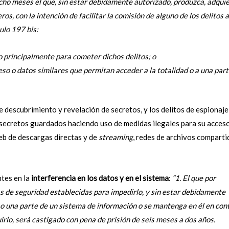
ocho meses el que, sin estar debidamente autorizado, produzca, adqui
ros, con la intención de facilitar la comisión de alguno de los delitos 
culo 197 bis:
 principalmente para cometer dichos delitos; o
so o datos similares que permitan acceder a la totalidad o a una part
e descubrimiento y revelación de secretos, y los delitos de espionaje
s secretos guardados haciendo uso de medidas ilegales para su acceso
web de descargas directas y de
streaming
, redes de archivos comparti
ntes en la
interferencia en los datos y en el sistema
:
“1. El que por
s de seguridad establecidas para impedirlo, y sin estar debidamente
to o una parte de un sistema de información o se mantenga en él en con
irlo, será castigado con pena de prisión de seis meses a dos años.