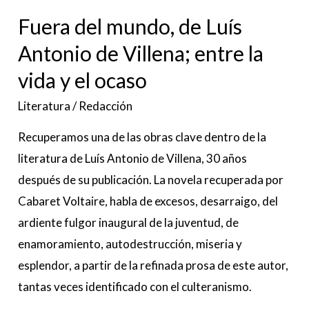
la
Fuera del mundo, de Luís
vida
Antonio de Villena; entre la
y
vida y el ocaso
el
ocaso
Literatura
/
Redacción
Recuperamos una de las obras clave dentro de la
literatura de Luís Antonio de Villena, 30 años
después de su publicación. La novela recuperada por
Cabaret Voltaire, habla de excesos, desarraigo, del
ardiente fulgor inaugural de la juventud, de
enamoramiento, autodestrucción, miseria y
esplendor, a partir de la refinada prosa de este autor,
tantas veces identificado con el culteranismo.