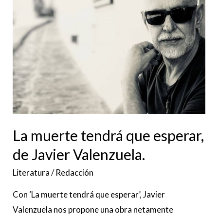
tendrá
que
esperar,
de
Javier
Valenzuela.
La muerte tendrá que esperar,
de Javier Valenzuela.
Literatura
/
Redacción
Con ‘La muerte tendrá que esperar’, Javier
Valenzuela nos propone una obra netamente