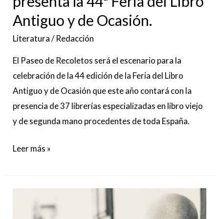
presenta la 44ª Feria del Libro
y
Antiguo y de Ocasión.
de
Ocasión.
Literatura
/
Redacción
El Paseo de Recoletos será el escenario para la
celebración de la 44 edición de la Feria del Libro
Antiguo y de Ocasión que este año contará con la
presencia de 37 librerías especializadas en libro viejo
y de segunda mano procedentes de toda España.​​​
Leer más »
La
muerte