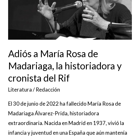
Rosa
de
Madariaga,
la
historiadora
Adiós a María Rosa de
y
cronista
Madariaga, la historiadora y
del
cronista del Rif
Rif
Literatura
/
Redacción
El 30 de junio de 2022 ha fallecido María Rosa de
Madariaga Álvarez-Prida, historiadora
extraordinaria. Nacida en Madrid en 1937, vivió la
infancia y juventud en una España que aún mantenía