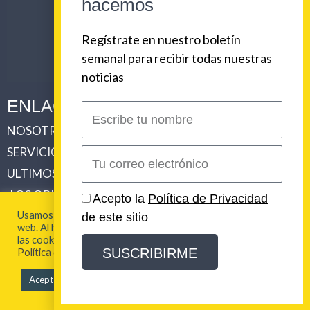
hacemos
Regístrate en nuestro boletín
semanal para recibir todas nuestras
noticias
ENLACES CORPORATIVOS
Escribe
tu
NOSOTROS
PLAN DE COMUNICACIONES 360
nombre
SERVICIOS
REVISTA URBAN BEAT
Correo
electrónico
ULTIMOS TRABAJOS
CLIENTES
LOS ORIGENES DE URBAN BEAT
CONTACTO
Acepto la
Política de Privacidad
Usamos cookies para brindarte la mejor experiencia en esta
de este sitio
web. Al hacer clic en "Aceptar todo", acepta el uso de TODAS
2026 Urban Beat Contenidos
las cookies. Para más información visita nuestra
SUSCRIBIRME
Política de Cookies
Aceptar todo