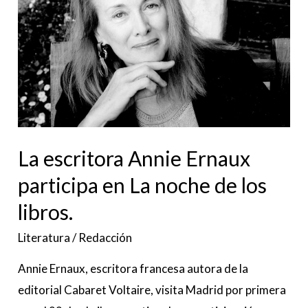
Ernaux
participa
en
La
noche
de
los
La escritora Annie Ernaux
libros.
participa en La noche de los
libros.
Literatura
/
Redacción
Annie Ernaux, escritora francesa autora de la
editorial Cabaret Voltaire, visita Madrid por primera