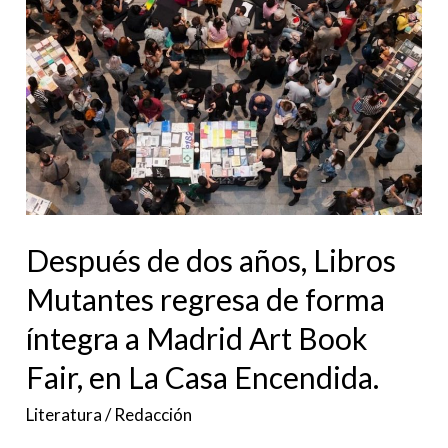
Después
de
dos
años,
Libros
Mutantes
regresa
de
Después de dos años, Libros
forma
íntegra
Mutantes regresa de forma
a
íntegra a Madrid Art Book
Madrid
Fair, en La Casa Encendida.
Art
Book
Literatura
/
Redacción
Fair,