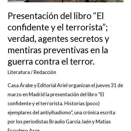
agentes
Presentación del libro “El
secretos
y
confidente y el terrorista”;
mentiras
verdad, agentes secretos y
preventivas
mentiras preventivas en la
en
la
guerra contra el terror.
guerra
Literatura
/
Redacción
contra
Casa Árabe y Editorial Ariel organizan el jueves 31 de
el
marzo en Madrid la presentación del libro “El
terror.
confidente y el terrorista. Historias (poco)
ejemplares del antiyihadismo”, una crónica escrita
por los periodistas Braulio García Jaén y Matías
Escudero Arce.