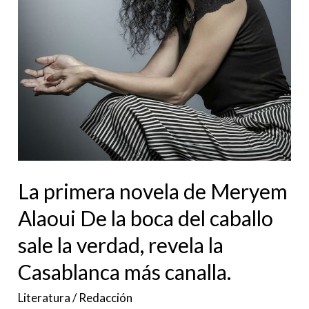
Alaoui
De
la
boca
del
caballo
sale
la
verdad,
La primera novela de Meryem
revela
Alaoui De la boca del caballo
la
Casablanca
sale la verdad, revela la
más
Casablanca más canalla.
canalla.
Literatura
/
Redacción