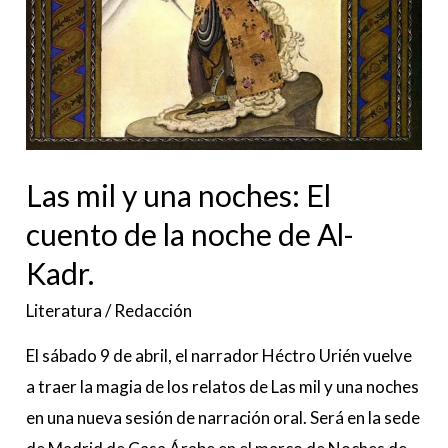
la
noche
de
Al-
Kadr.
Las mil y una noches: El
cuento de la noche de Al-
Kadr.
Literatura
/
Redacción
El sábado 9 de abril, el narrador Héctro Urién vuelve
a traer la magia de los relatos de Las mil y una noches
en una nueva sesión de narración oral. Será en la sede