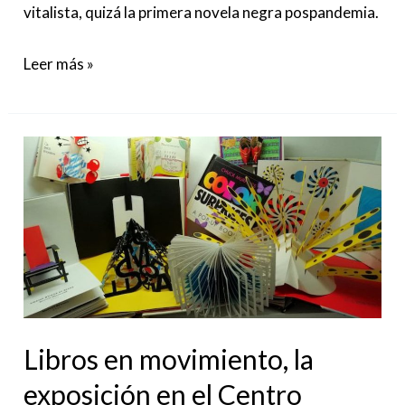
vitalista, quizá la primera novela negra pospandemia.
Leer más »
Libros
en
movimiento,
la
exposición
en
el
Centro
Libros en movimiento, la
Comercial
exposición en el Centro
Moda