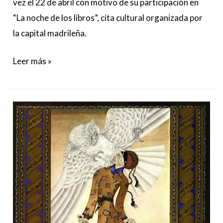
vez el 22 de abril con motivo de su participación en
“La noche de los libros”, cita cultural organizada por
la capital madrileña.
Leer más »
Las
mil
y
una
noches:
El
cuento
de