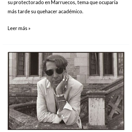
su protectorado en Marruecos, tema que ocuparía
más tarde su quehacer académico.
Leer más »
Fuera
del
mundo,
de
Luís
Antonio
de
Villena;
entre