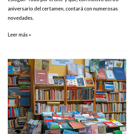
aniversario del certamen, contará con numerosas
novedades.
Leer más »
El
Parque
del
Retiro
se
engalana
una
vez