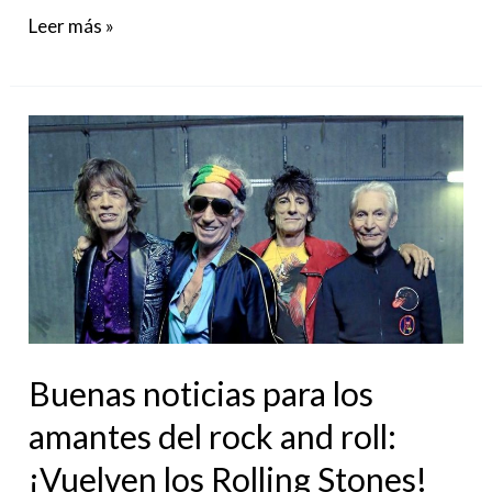
Leer más »
Buenas
noticias
para
los
amantes
del
rock
and
Buenas noticias para los
roll:
amantes del rock and roll:
¡Vuelven
¡Vuelven los Rolling Stones!
los