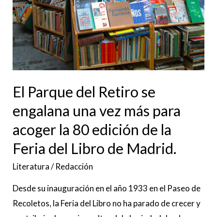
más
para
acoger
la
80
edición
El Parque del Retiro se
de
engalana una vez más para
la
Feria
acoger la 80 edición de la
del
Feria del Libro de Madrid.
Libro
Literatura
/
Redacción
de
Madrid.
Desde su inauguración en el año 1933 en el Paseo de
Recoletos, la Feria del Libro no ha parado de crecer y