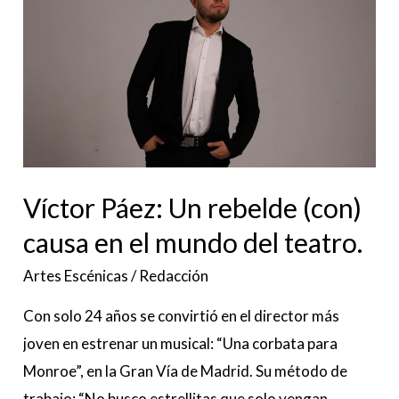
Un
rebelde
(con)
causa
en
el
mundo
Víctor Páez: Un rebelde (con)
del
teatro.
causa en el mundo del teatro.
Artes Escénicas
/
Redacción
Con solo 24 años se convirtió en el director más
joven en estrenar un musical: “Una corbata para
Monroe”, en la Gran Vía de Madrid. Su método de
trabajo: “No busco estrellitas que solo vengan,