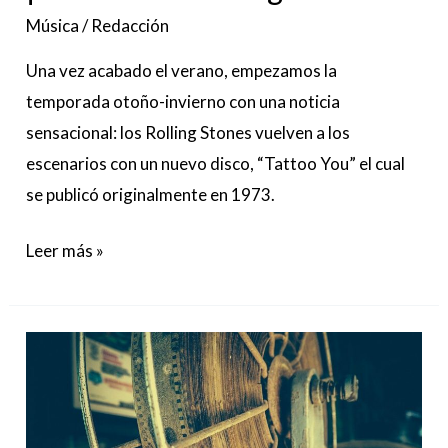
Rolling
Música
/
Redacción
Stones!
Una vez acabado el verano, empezamos la
temporada otoño-invierno con una noticia
sensacional: los Rolling Stones vuelven a los
escenarios con un nuevo disco, “Tattoo You” el cual
se publicó originalmente en 1973.
Leer más »
“Todo
por
el
cine”,