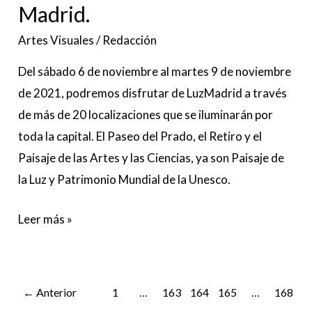
llega
Madrid.
a
Artes Visuales
/
Redacción
Madrid.
Del sábado 6 de noviembre al martes 9 de noviembre
de 2021, podremos disfrutar de LuzMadrid a través
de más de 20 localizaciones que se iluminarán por
toda la capital. El Paseo del Prado, el Retiro y el
Paisaje de las Artes y las Ciencias, ya son Paisaje de
la Luz y Patrimonio Mundial de la Unesco.
Leer más »
←
Anterior
1
…
163
164
165
…
168