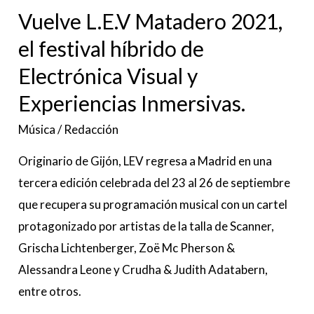
Electrónica
Vuelve L.E.V Matadero 2021,
Visual
el festival híbrido de
y
Electrónica Visual y
Experiencias
Inmersivas.
Experiencias Inmersivas.
Música
/
Redacción
Originario de Gijón, LEV regresa a Madrid en una
tercera edición celebrada del 23 al 26 de septiembre
que recupera su programación musical con un cartel
protagonizado por artistas de la talla de Scanner,
Grischa Lichtenberger, Zoë Mc Pherson &
Alessandra Leone y Crudha & Judith Adatabern,
entre otros.