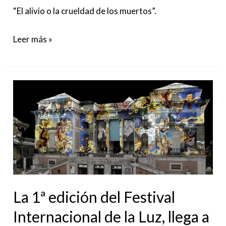
“El alivio o la crueldad de los muertos”.
Leer más »
La
1ª
edición
del
Festival
Internacional
de
La 1ª edición del Festival
la
Luz,
Internacional de la Luz, llega a