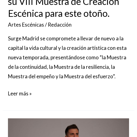
su VIII Muestra de Creación
otoño.
Escénica para este otoño.
Artes Escénicas
/
Redacción
Surge Madrid se compromete a llevar de nuevo a la
capital la vida cultural y la creación artística con esta
nueva temporada, presentándose como “la Muestra
de la continuidad, la Muestra de la resiliencia, la
Muestra del empeño y la Muestra del esfuerzo”.
Leer más »
Víctor
Páez: