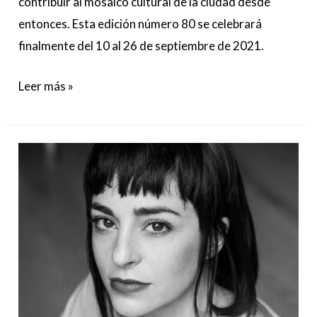
contribuir al mosaico cultural de la ciudad desde
entonces. Esta edición número 80 se celebrará
finalmente del 10 al 26 de septiembre de 2021.
Leer más »
La
directora
y
guionista
Nata
Moreno,
vuelve
a