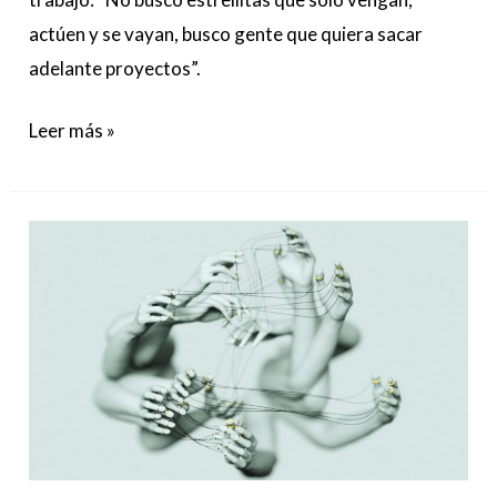
actúen y se vayan, busco gente que quiera sacar
adelante proyectos”.
Leer más »
Vuelve
L.E.V
Matadero
2021,
el
festival
híbrido
de