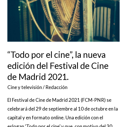
la
nueva
edición
del
Festival
de
“Todo por el cine”, la nueva
Cine
edición del Festival de Cine
de
de Madrid 2021.
Madrid
2021.
Cine y televisión
/
Redacción
El Festival de Cine de Madrid 2021 (FCM-PNR) se
celebrará del 29 de septiembre al 10 de octubre en la
capital y en formato online. Una edición con el
eslogan ‘Todo por el cine’ y que, con motivo del 30