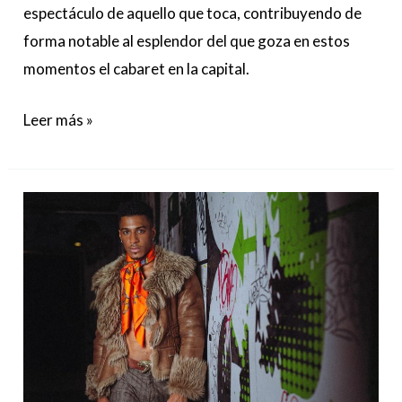
espectáculo de aquello que toca, contribuyendo de
forma notable al esplendor del que goza en estos
momentos el cabaret en la capital.
Leer más »
Tofel
Santana,
las
raíces,
la
voz
y
el