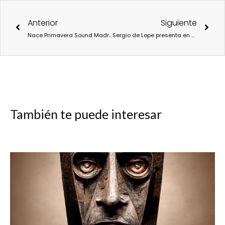
Ant
Sigu
Anterior
Siguiente
Nace Primavera Sound Madrid.
Sergio de Lope presenta en concierto “Ellas” en Córdoba.
También te puede interesar