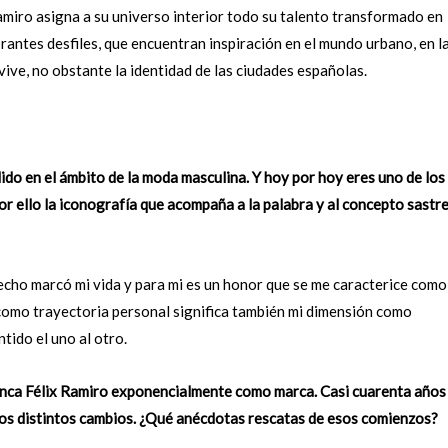
Ramiro asigna a su universo interior todo su talento transformado en
antes desfiles, que encuentran inspiración en el mundo urbano, en l
vive, no obstante la identidad de las ciudades españolas.
dido en el ámbito de la moda masculina. Y hoy por hoy eres uno de los
r ello la iconografía que acompaña a la palabra y al concepto sastre
 hecho marcó mi vida y para mi es un honor que se me caracterice como
 como trayectoria personal significa también mi dimensión como
ido el uno al otro.
ranca Félix Ramiro exponencialmente como marca. Casi cuarenta años
 los distintos cambios. ¿Qué anécdotas rescatas de esos comienzos?