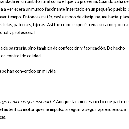
mandada en un ámbito rural como el que yo provenía. Cuando salía de
aba a verle; era un mundo fascinante insertado en un pequeño pueblo,
ar tiempo. Entonces mi tío, casi a modo de disciplina, me hacía, plan
s telas, patrones, tijeras. Así fue como empecé a enamorarme poco a
onal y profesional.
ta de sastrería, sino también de confección y fabricación. De hecho
de control de calidad.
s se han convertido en mi vida.
tengo nada más que enseñarte
”. Aunque también es cierto que parte de
 el auténtico motor que me impulsó a seguir, a seguir aprendiendo, a
esa.