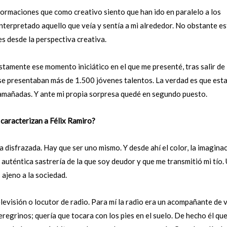
formaciones que como creativo siento que han ido en paralelo a los
terpretado aquello que veía y sentía a mi alrededor. No obstante e
s desde la perspectiva creativa.
amente ese momento iniciático en el que me presenté, tras salir de 
se presentaban más de 1.500 jóvenes talentos. La verdad es que est
amañadas. Y ante mi propia sorpresa quedé en segundo puesto.
 caracterizan a Félix Ramiro?
a disfrazada. Hay que ser uno mismo. Y desde ahí el color, la imaginac
 auténtica sastrería de la que soy deudor y que me transmitió mi tío.
 ajeno a la sociedad.
evisión o locutor de radio. Para mí la radio era un acompañante de v
egrinos; quería que tocara con los pies en el suelo. De hecho él que