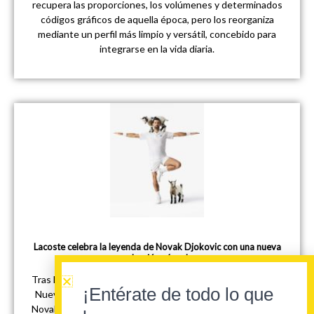
recupera las proporciones, los volúmenes y determinados
códigos gráficos de aquella época, pero los reorganiza
mediante un perfil más limpio y versátil, concebido para
integrarse en la vida diaria.
Lacoste celebra la leyenda de Novak Djokovic con una nueva
colección cápsula
Tras la buena acogida de la primera edición presentada en
¡Entérate de todo lo que
Nueva York en 2025, Lacoste vuelve a rendir homenaje a
Novak Djokovic con una nueva colección cápsula dedicada