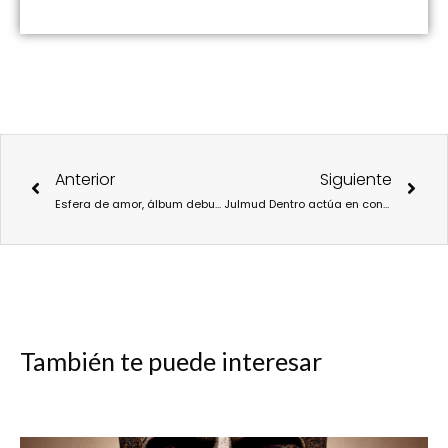
Ant
Sigu
Anterior
Siguiente
Esfera de amor, álbum debut de Simona
Julmud Dentro actúa en concierto en el marco de Electrónica en Abril 2024
También te puede interesar