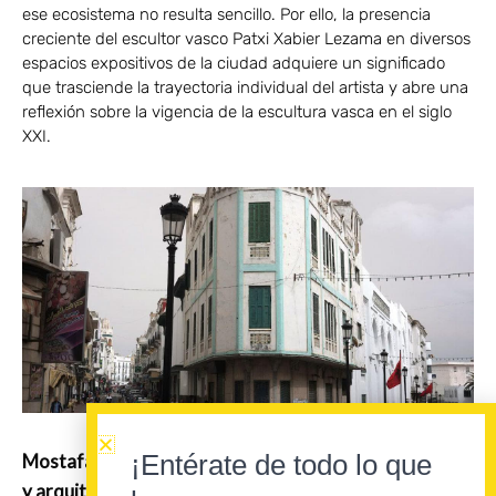
ese ecosistema no resulta sencillo. Por ello, la presencia
creciente del escultor vasco Patxi Xabier Lezama en diversos
espacios expositivos de la ciudad adquiere un significado
que trasciende la trayectoria individual del artista y abre una
reflexión sobre la vigencia de la escultura vasca en el siglo
XXI.
¡Entérate de todo lo que
Mostafa Akalay Nasser reconstruye la historia urbana
y arquitectónica del Ensanche de Tetuán