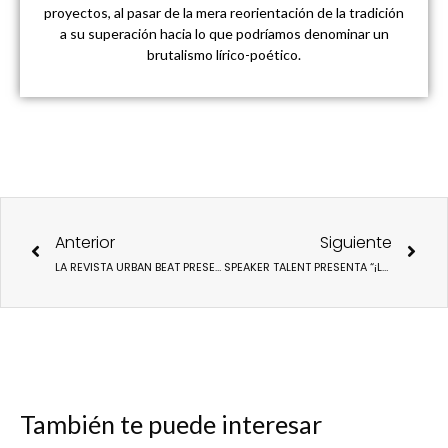
proyectos, al pasar de la mera reorientación de la tradición
a su superación hacia lo que podríamos denominar un
brutalismo lírico-poético.
Ant
Sigu
Anterior
Siguiente
LA REVISTA URBAN BEAT PRESENTA LA LISTA 15 MEJORES PROYECTOS DE INNOVACIÓN EN LA DOCENCIA Y EN LA EMPRESA
SPEAKER TALENT PRESENTA “¡LA FIESTA DE LA COMUNICACIÓN!”
También te puede interesar