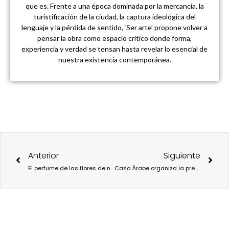
que es. Frente a una época dominada por la mercancía, la
turistificación de la ciudad, la captura ideológica del
lenguaje y la pérdida de sentido, ‘Ser arte’ propone volver a
pensar la obra como espacio crítico donde forma,
experiencia y verdad se tensan hasta revelar lo esencial de
nuestra existencia contemporánea.
Ant
Sigu
Anterior
Siguiente
El perfume de las flores de noche, de Leila Slimani.
Casa Árabe organiza la presentación del libro “La memoria del olvido”de Juan Carlos Tomasi.