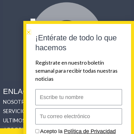
¡Entérate de todo lo que
hacemos
Regístrate en nuestro boletín
semanal para recibir todas nuestras
noticias
ENLACES CORPORATIVOS
Escribe
tu
NOSOTROS
PLAN DE COMUNICACIONES 360
nombre
SERVICIOS
REVISTA URBAN BEAT
Correo
electrónico
ULTIMOS TRABAJOS
CLIENTES
LOS ORIGENES DE URBAN BEAT
CONTACTO
Acepto la
Política de Privacidad