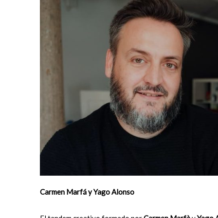
Carmen Marfá y Yago Alonso
El tandem creativo formado por
Carmen Marfà
y
Yago 