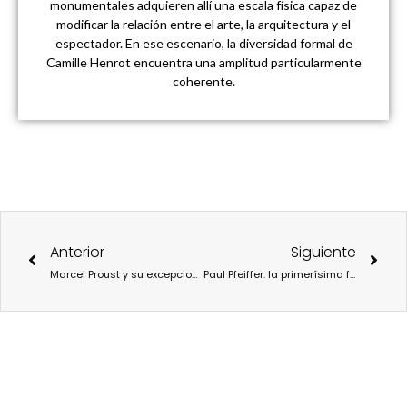
monumentales adquieren allí una escala física capaz de
modificar la relación entre el arte, la arquitectura y el
espectador. En ese escenario, la diversidad formal de
Camille Henrot encuentra una amplitud particularmente
coherente.
Ant
Sigu
Anterior
Siguiente
Marcel Proust y su excepcional influencia en la historia del arte
Paul Pfeiffer: la primerísima figura del videoarte en la actualidad llega a Bilbao