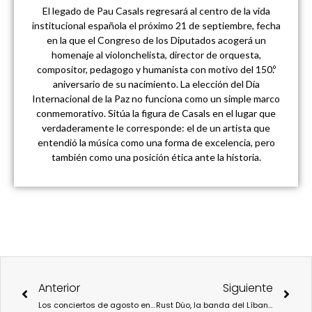
El legado de Pau Casals regresará al centro de la vida
institucional española el próximo 21 de septiembre, fecha
en la que el Congreso de los Diputados acogerá un
homenaje al violonchelista, director de orquesta,
compositor, pedagogo y humanista con motivo del 150.º
aniversario de su nacimiento. La elección del Día
Internacional de la Paz no funciona como un simple marco
conmemorativo. Sitúa la figura de Casals en el lugar que
verdaderamente le corresponde: el de un artista que
entendió la música como una forma de excelencia, pero
también como una posición ética ante la historia.
Ant
Sigu
Anterior
Siguiente
Los conciertos de agosto en La Terraza Magnética 2023. ¡Alucina, vecina!
Rust Dúo, la banda del Líbano más Avant-garde.