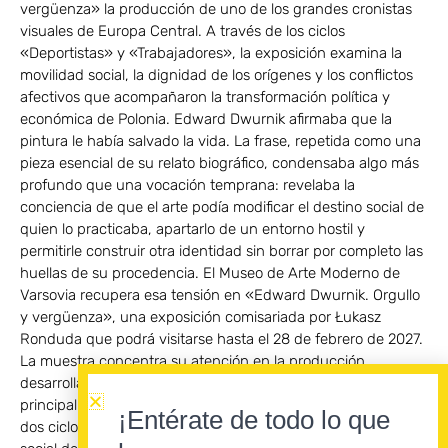
vergüenza» la producción de uno de los grandes cronistas
visuales de Europa Central. A través de los ciclos
«Deportistas» y «Trabajadores», la exposición examina la
movilidad social, la dignidad de los orígenes y los conflictos
afectivos que acompañaron la transformación política y
económica de Polonia. Edward Dwurnik afirmaba que la
pintura le había salvado la vida. La frase, repetida como una
pieza esencial de su relato biográfico, condensaba algo más
profundo que una vocación temprana: revelaba la
conciencia de que el arte podía modificar el destino social de
quien lo practicaba, apartarlo de un entorno hostil y
permitirle construir otra identidad sin borrar por completo las
huellas de su procedencia. El Museo de Arte Moderno de
Varsovia recupera esa tensión en «Edward Dwurnik. Orgullo
y vergüenza», una exposición comisariada por Łukasz
Ronduda que podrá visitarse hasta el 28 de febrero de 2027.
La muestra concentra su atención en la producción
desarrollada durante las décadas de 1970 y 1980,
principalmente a través de «Deportistas» y «Trabajadores»,
¡Entérate de todo lo que
dos ciclos fundamentales para comprender la ambición