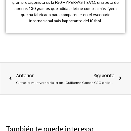
gran protagonista es la F50 HYPERFAST EVO, una bota de
apenas 130 gramos que adidas define como la más ligera
que ha fabricado para comparecer en el escenario
internacional más importante del fútbol.
Ant
Sigu
Anterior
Siguiente
Glitter, el multiverso de la androginia. Por Diego Vitaller.
Guillermo Casar, CEO de la marca de gafas TIWI, comparte vivencias en la Columna de Moda de Helena Ramírez Alarcón.
También te puede interesar